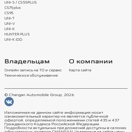
UNI-S / CS55PLUS
CS75plus
CS95
UNI-T
UNI-V
UNI-K
HUNTER PLUS
UNI-K iDD
Владельцам
О компании
Онлайн запись на ТО и сервис
Карта сайта
Техническое обслуживание
© Changan Automobile Group, 2026
Изложенная на данном сайте информация носит
ознакомительный характер не является публичной
офертой, определяемой положениями статей 435 и 437
Гражданского Кодекса Российской Федерации.
Подробности актуальных предложений доступны в салонах
официальных дилеров CHANGAN. Указанные на сайте цены,