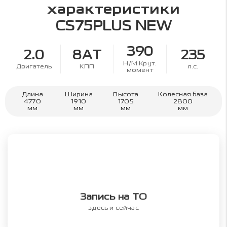
характеристики
CS75PLUS NEW
390
2.0
8AT
235
Н/М Крут.
Двигатель
КПП
л.с.
момент
Длина
Ширина
Высота
Колесная база
4770
1910
1705
2800
мм
мм
мм
мм
Запись на ТО
здесь и сейчас