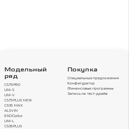
Модельный
Покупка
ряд
Специальные предложения
Конфигуратор
CS75PRO
Финансовые программы
UNI-S
Запись на тест-драйв
UNI-V
CS75PLUS NEW
CS35 MAX
ALSVIN
EADOplus
UNI-L
CS35PLUS