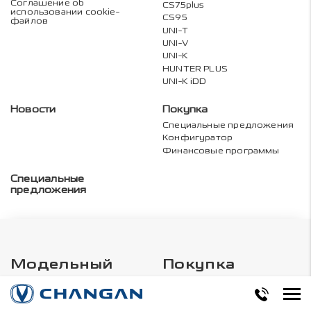
Соглашение об
CS75plus
использовании cookie-
CS95
файлов
UNI-T
UNI-V
UNI-K
HUNTER PLUS
UNI-K iDD
Новости
Покупка
Специальные предложения
Конфигуратор
Финансовые программы
Специальные
предложения
Модельный
Покупка
ряд
Специальные предложения
Конфигуратор
CS75PRO
Финансовые программы