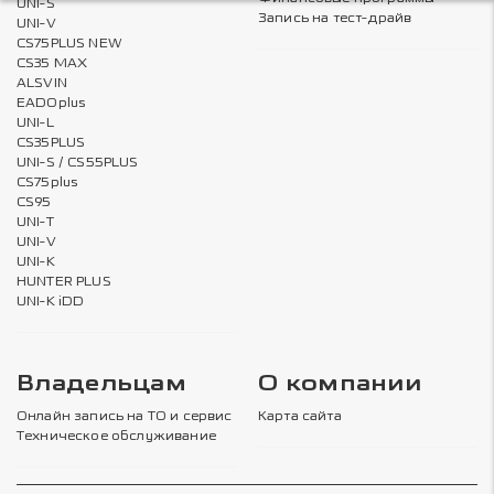
UNI-S
Запись на тест-драйв
UNI-V
CS75PLUS NEW
CS35 MAX
ALSVIN
EADOplus
UNI-L
CS35PLUS
UNI-S / CS55PLUS
CS75plus
CS95
UNI-T
UNI-V
UNI-K
HUNTER PLUS
UNI-K iDD
Владельцам
О компании
Онлайн запись на ТО и сервис
Карта сайта
Техническое обслуживание