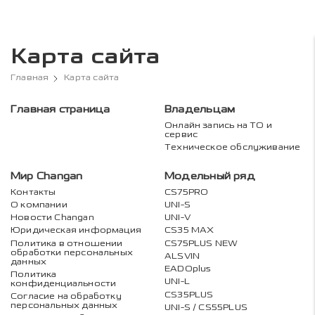
Карта сайта
Главная
Карта сайта
Главная страница
Владельцам
Онлайн запись на ТО и
сервис
Техническое обслуживание
Мир Changan
Модельный ряд
Контакты
CS75PRO
О компании
UNI-S
Новости Changan
UNI-V
Юридическая информация
CS35 MAX
Политика в отношении
CS75PLUS NEW
обработки персональных
ALSVIN
данных
EADOplus
Политика
UNI-L
конфиденциальности
CS35PLUS
Согласие на обработку
персональных данных
UNI-S / CS55PLUS