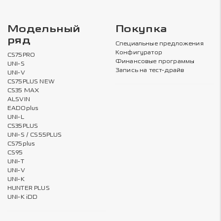
Модельный
Покупка
ряд
Специальные предложения
Конфигуратор
CS75PRO
Финансовые программы
UNI-S
Запись на тест-драйв
UNI-V
CS75PLUS NEW
CS35 MAX
ALSVIN
EADOplus
UNI-L
CS35PLUS
UNI-S / CS55PLUS
CS75plus
CS95
UNI-T
UNI-V
UNI-K
HUNTER PLUS
UNI-K iDD