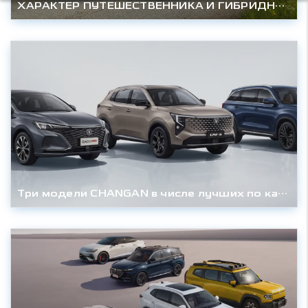
ХАРАКТЕР ПУТЕШЕСТВЕННИКА И ГИБРИДНАЯ МОЩЬ DEEPAL S07 УЖЕ В РОССИИ
Три модели CHANGAN в числе лучших по качеству в Китае по версии J.D. Power