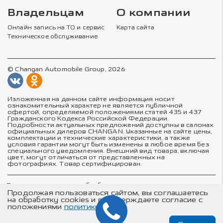
Владельцам
О компании
Онлайн запись на ТО и сервис
Карта сайта
Техническое обслуживание
© Changan Automobile Group, 2026
Изложенная на данном сайте информация носит
ознакомительный характер не является публичной
офертой, определяемой положениями статей 435 и 437
Гражданского Кодекса Российской Федерации.
Подробности актуальных предложений доступны в салонах
официальных дилеров CHANGAN. Указанные на сайте цены,
комплектации и технические характеристики, а также
условия гарантии могут быть изменены в любое время без
специального уведомления. Внешний вид товара, включая
цвет, могут отличаться от представленных на
фотографиях. Товар сертифицирован.
Политика в отношении обработки персональных данных
Политика конфиденциальности
Продолжая пользоваться сайтом, вы соглашаетесь
Согласие на обработку персональных данных
на обработку cookies и подтверждаете согласие с
Соглашение об использовании cookie-файлов
положениями
политики