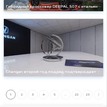
Гибридный кроссовер DEEPAL S07 с итальянскими корнями выходит на российский рынок
Changan второй год подряд подтверждает лидерство в клиентском сервисе
1
2
3
4
5
...
22
23