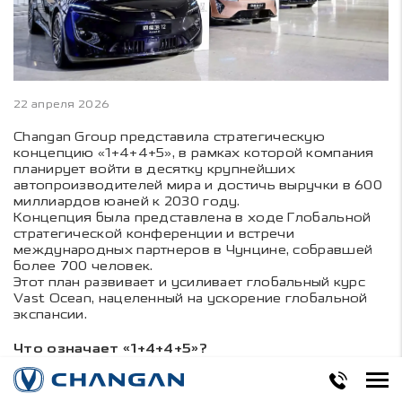
22 апреля 2026
Changan Group представила стратегическую
концепцию «1+4+4+5», в рамках которой компания
планирует войти в десятку крупнейших
автопроизводителей мира и достичь выручки в 600
миллиардов юаней к 2030 году.
Концепция была представлена в ходе Глобальной
стратегической конференции и встречи
международных партнеров в Чунцине, собравшей
более 700 человек.
Этот план развивает и усиливает глобальный курс
Vast Ocean, нацеленный на ускорение глобальной
экспансии.
Что означает «1+4+4+5»?
В основе стратегии лежит
одно видение
–
построить автомобильную группу мирового уровня
с глобальной конкурентоспособностью и