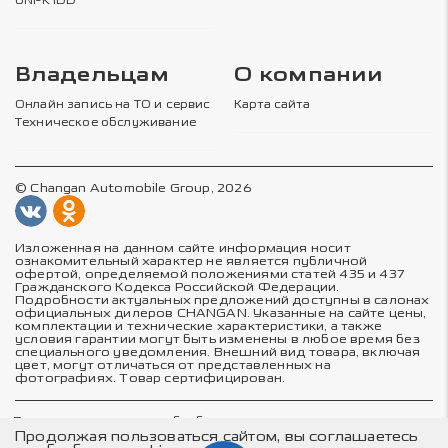
UNI-K iDD
Владельцам
О компании
Онлайн запись на ТО и сервис
Карта сайта
Техническое обслуживание
© Changan Automobile Group, 2026
Изложенная на данном сайте информация носит
ознакомительный характер не является публичной
офертой, определяемой положениями статей 435 и 437
Гражданского Кодекса Российской Федерации.
Подробности актуальных предложений доступны в салонах
официальных дилеров CHANGAN. Указанные на сайте цены,
комплектации и технические характеристики, а также
условия гарантии могут быть изменены в любое время без
специального уведомления. Внешний вид товара, включая
цвет, могут отличаться от представленных на
фотографиях. Товар сертифицирован.
Политика в отношении обработки персональных данных
Политика конфиденциальности
Продолжая пользоваться сайтом, вы соглашаетесь
Согласие на обработку персональных данных