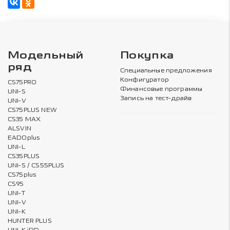
Модельный
Покупка
ряд
Специальные предложения
Конфигуратор
CS75PRO
Финансовые программы
UNI-S
Запись на тест-драйв
UNI-V
CS75PLUS NEW
CS35 MAX
ALSVIN
EADOplus
UNI-L
CS35PLUS
UNI-S / CS55PLUS
CS75plus
CS95
UNI-T
UNI-V
UNI-K
HUNTER PLUS