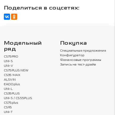
Поделиться в соцсетях:
Модельный
Покупка
ряд
Специальные предложения
Конфигуратор
CS75PRO
Финансовые программы
UNI-S
Запись на тест-драйв
UNI-V
CS75PLUS NEW
CS35 MAX
ALSVIN
EADOplus
UNI-L
CS35PLUS
UNI-S / CS55PLUS
CS75plus
CS95
UNI-T